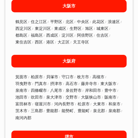
大阪市
鶴見区
住之江区
平野区
北区
中央区
此花区
浪速区
西淀川区
東淀川区
東成区
生野区
旭区
城東区
都島区
福島区
西成区
淀川区
阿倍野区
住吉区
東住吉区
西区
港区
大正区
天王寺区
大阪府
箕面市
柏原市
貝塚市
守口市
枚方市
高槻市
羽曳野市
門真市
摂津市
高石市
藤井寺市
東大阪市
泉南市
四條畷市
八尾市
泉佐野市
岸和田市
豊中市
池田市
吹田市
泉大津市
交野市
大阪狭山市
阪南市
富田林市
寝屋川市
河内長野市
松原市
大東市
和泉市
茨木市
三島郡
豊能郡
能勢町、豊能町
泉北郡
泉南郡
南河内郡
堺市