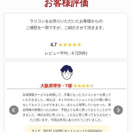
お客様評価
ドローン
ARRIS M680
21,000円
DJI Mavic 3 Pro Fly More
ドローン
161,000円
Combo
ラジコンをお売りいただいたお客様からの
水中ドローン
QYSEA FIFISH V-EVO
37,800円
ご感想を一部ですが、ご紹介させて頂きます。
4.7
レビュー平均：4.7(20件)
大阪府堺市・T様
出張買取サービスを利用して、不要になったラジコンカーを買って
いただきました。例えば、タミヤのホットショットなどの買い取り
をしてもらうことができました。ほとんど使用していなかった、新
品同様の状態だったためか、予想よりも高く買ってもらうことがで
きました。他のお店に売ったら、こんなに高く買ってもらえなかっ
たと思います。今回は本当にありがとうございました。
タミヤ 58737 1/10RC ホットショットII (2024)ほか