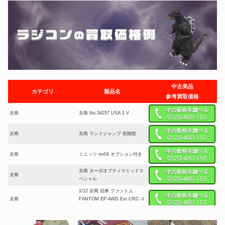
中古美品
カテゴリ
製品名
参考買取価格
京商
京商 No.34257 USA-1 V
京商
京商 ランドジャンプ 初期型
京商
ミニッツ mr04 オプション付き
京商 ターボオプティマミッドス
京商
ペシャル
1/12 京商 旧車 ファントム
京商
FANTOM EP-4WD Ext CRC-Ⅱ
セット
Fairlady 240Z フェアレディ