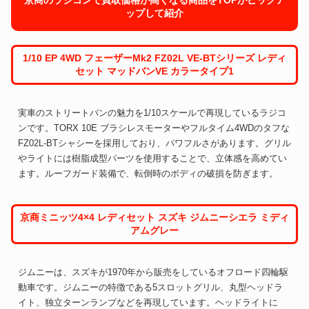
ップして紹介
1/10 EP 4WD フェーザーMk2 FZ02L VE-BTシリーズ レディ
セット マッドバンVE カラータイプ1
実車のストリートバンの魅力を1/10スケールで再現しているラジコ
ンです。TORX 10E ブラシレスモーターやフルタイム4WDのタフな
FZ02L-BTシャシーを採用しており、パワフルさがあります。グリル
やライトには樹脂成型パーツを使用することで、立体感を高めてい
ます。ルーフガード装備で、転倒時のボディの破損を防ぎます。
京商ミニッツ4×4 レディセット スズキ ジムニーシエラ ミディ
アムグレー
ジムニーは、スズキが1970年から販売をしているオフロード四輪駆
動車です。ジムニーの特徴である5スロットグリル、丸型ヘッドラ
イト、独立ターンランプなどを再現しています。ヘッドライトに