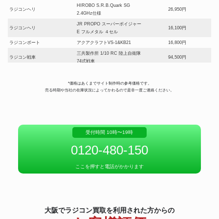
HIROBO S.R.B.Quark SG
ラジコンヘリ
26,950円
2.4GHz仕様
JR PROPO スーパーボイジャー
ラジコンヘリ
16,100円
E フルメタル ４セル
ラジコンボート
アクアクラフトVS-1&KB21
16,800円
三共製作所 1/10 RC 陸上自衛隊
ラジコン戦車
94,500円
74式戦車
ラジコン飛行機
京商 カルマートEP1400 ブルー
11,200円
エンジンラジコン
HPI RACING 1/5 Baja 5B
42,000円
*価格はあくまでサイト制作時の参考価格です。
売る時期や当社の在庫状況によってかわるので是非一度ご連絡ください。
パワーボートラジコン
OCTURA REX350
11,200円
ミニ四駆
タミヤ アバンテJr.透明シャーシ
11,900円
ラジコンエンジン
SAITO FA-180
16,100円
ヨコモ ドリフト YD-2R PLUS
受付時間 10時〜19時
ラジコンパーツ
ZERO2 ブラシレスモーター
16,100円
10.5T おまけパーツまとめて
0120-480-150
サンワプロポ M12S-RS SSL対
プロポ
7,000円
応 送信機のみ
ここを押すと電話がかかります
プロポ
フタバ 7PXR 送信機のみ
28,000円
東京マルイ RC 独立5CH ラジオ
ゴジラ
コントロールシステム搭載
10,500円
MOTHRA モスラ
SUNGA カルゾー LM750 ラ
大阪でラジコン買取を利用された方からの
農業用ラジコン
161,000円
ジコン草刈機