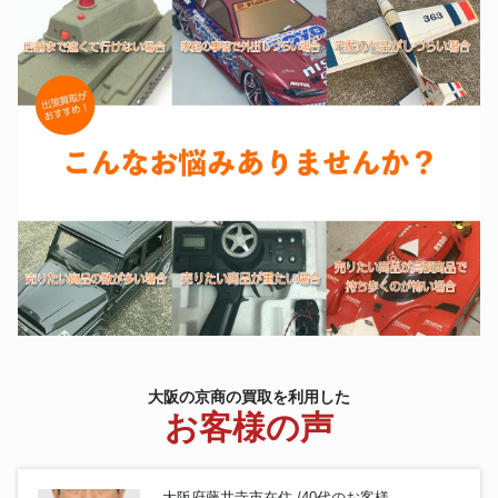
京商
240Z 日産 CIRCUIT SERIES
京商 1/8 エンジン ラジコンカー
KYOSHO 京商 1/10 トマホーク
京商
2015 TOMAHAWK 初版 グッド
イヤー
京商ターボスコーピオン
京商
1/10RC 2WDレーシングバギー
京商 ハコスカ フェーザーMk2シ
ャーシキット ノンデコレーショ
京商
ンボディ ワタナベホイールセッ
ト
京商 オプティマミッド 復刻版
京商
KYOSHO OPTIMA MID 4WD
電動RC EP レーシングバギー
大阪の京商の買取を利用した
お客様の声
大阪府藤井寺市在住 /40代のお客様